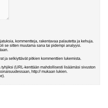
 ajatuksia, kommentteja, rakentavaa palautetta ja kehuja.
 oli se sitten muutama sana tai pidempi analyysi.
taan.
t ja selkiyttävät pitkien kommenttien lukemista.
ä tyhjiksi (URL-kenttään mahdollisesti lisäämäsi sivuston
kokonaisuudessaan, http:// mukaan lukien.
e).