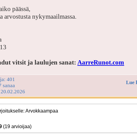
aiko päässä,
a arvostusta nykymaailmassa.
a
013
dut vitsit ja laulujen sanat:
AarreRunot.com
ja: 401
Lue 
 7 sanaa
: 20.02.2026
irjoitukselle: Arvokkaampaa
9
(19 arvioijaa)