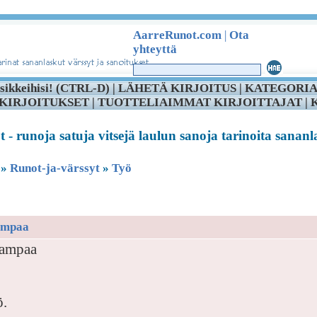
AarreRunot.com
|
Ota
yhteyttä
sikkeihisi! (CTRL-D) |
LÄHETÄ KIRJOITUS
|
KATEGORIA
KIRJOITUKSET
|
TUOTTELIAIMMAT KIRJOITTAJAT
|
- runoja satuja vitsejä laulun sanoja tarinoita sananl
»
Runot-ja-värssyt
»
Työ
ampaa
ampaa
ö.