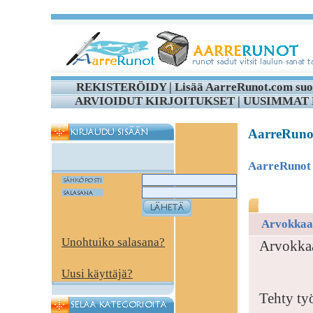
REKISTERÖIDY
|
Lisää AarreRunot.com suo
ARVIOIDUT KIRJOITUKSET
|
UUSIMMAT 
AarreRunot 
AarreRunot
Arvokka
Unohtuiko salasana?
Arvokka
Uusi käyttäjä?
Tehty ty