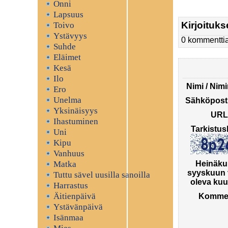
Onni
Lapsuus
Kirjoituks
Toivo
Ystävyys
0 kommenttia
Suhde
Eläimet
Kesä
Ilo
Nimi / Nim
Ero
Unelma
Sähköposti
Yksinäisyys
URL
Ihastuminen
Tarkistus
Uni
Kipu
Vanhuus
Matka
Heinäku
syyskuun 
Tuttu sävel uusilla sanoilla
oleva kuu
Harrastus
Äitienpäivä
Kommen
Ystävänpäivä
Isänmaa