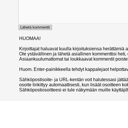
HUOMAA!
Kirjoittajat haluavat kuulla kirjoituksiensa herättämiä
Ole ystävällinen ja lähetä asiallinen kommenttisi heti,
Asiaankuulumattomat tai loukkaavat kommentit poiste
Huom. Enter-painikkeella tehdyt kappalejaot helpottava
Sähköpostisoite- ja URL-kentän voit halutessasi jättä
osoite linkittyy automaattisesti, kun lisäät osoitteen 
Sähköpostiosoitteesi ei tule näkymään muille käyttäjill