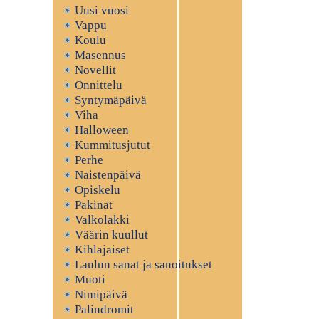
Uusi vuosi
Vappu
Koulu
Masennus
Novellit
Onnittelu
Syntymäpäivä
Viha
Halloween
Kummitusjutut
Perhe
Naistenpäivä
Opiskelu
Pakinat
Valkolakki
Väärin kuullut
Kihlajaiset
Laulun sanat ja sanoitukset
Muoti
Nimipäivä
Palindromit