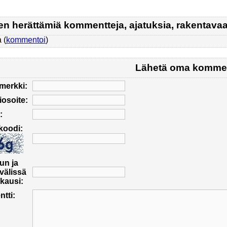
en herättämiä kommentteja, ajatuksia, rakentavaa 
 (
kommentoi
)
Lähetä oma kommen
imerkki:
osoite:
:
koodi:
un ja
välissä
kausi:
tti: