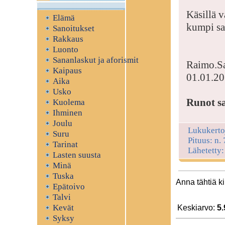
Käsillä v
Elämä
kumpi sa
Sanoitukset
Rakkaus
Luonto
Sananlaskut ja aforismit
Raimo.S
Kaipaus
01.01.2
Aika
Usko
Runot sa
Kuolema
Ihminen
Joulu
Lukukerto
Suru
Pituus: n.
Tarinat
Lähetetty
Lasten suusta
Minä
Tuska
Anna tähtiä k
Epätoivo
Talvi
Kevät
Keskiarvo:
5.
Syksy