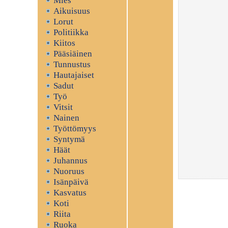
Mies
Aikuisuus
Lorut
Politiikka
Kiitos
Pääsiäinen
Tunnustus
Hautajaiset
Sadut
Työ
Vitsit
Nainen
Työttömyys
Syntymä
Häät
Juhannus
Nuoruus
Isänpäivä
Kasvatus
Koti
Riita
Ruoka