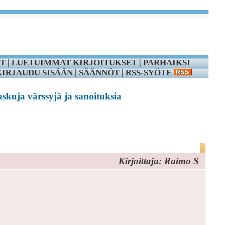
T
|
LUETUIMMAT KIRJOITUKSET
|
PARHAIKSI
KIRJAUDU SISÄÄN
|
SÄÄNNÖT
|
RSS-SYÖTE
askuja värssyjä ja sanoituksia
Kirjoittaja: Raimo S