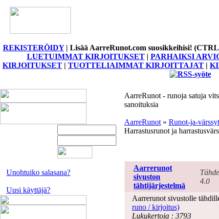
REKISTERÖIDY
|
Lisää AarreRunot.com suosikkeihisi! (CTRL
LUETUIMMAT KIRJOITUKSET
|
PARHAIKSI ARVI
KIRJOITUKSET
|
TUOTTELIAIMMAT KIRJOITTAJAT
|
K
AarreRunot - runoja satuja vits
sanoituksia
AarreRunot
»
Runot-ja-värssy
Harrastusrunot ja harrastusvärs
Harrastus
Aarrerunot
Unohtuiko salasana?
Tähde
sivuston
4.0
tähtijärjestelmä
Uusi käyttäjä?
Aarrerunot sivustolle tähdill
runo / kirjoitus)
Lukukertoja : 3793