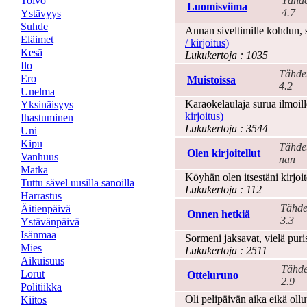
Toivo
Tähde
Luomisviima
4.7
Ystävyys
Suhde
Annan siveltimille kohdun, s
Eläimet
/ kirjoitus)
Kesä
Lukukertoja : 1035
Ilo
Tähde
Ero
Muistoissa
4.2
Unelma
Karaokelaulaja surua ilmoille
Yksinäisyys
kirjoitus)
Ihastuminen
Lukukertoja : 3544
Uni
Kipu
Tähde
Olen kirjoitellut
Vanhuus
nan
Matka
Köyhän olen itsestäni kirjoit
Tuttu sävel uusilla sanoilla
Lukukertoja : 112
Harrastus
Tähde
Äitienpäivä
Onnen hetkiä
3.3
Ystävänpäivä
Isänmaa
Sormeni jaksavat, vielä puri
Mies
Lukukertoja : 2511
Aikuisuus
Tähde
Lorut
Otteluruno
2.9
Politiikka
Oli pelipäivän aika eikä ollu
Kiitos