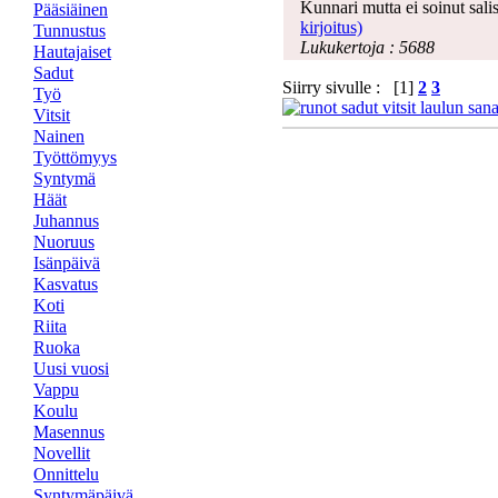
Kunnari mutta ei soinut sal
Pääsiäinen
kirjoitus)
Tunnustus
Lukukertoja : 5688
Hautajaiset
Sadut
Siirry sivulle : [1]
2
3
Työ
Vitsit
Nainen
Työttömyys
Syntymä
Häät
Juhannus
Nuoruus
Isänpäivä
Kasvatus
Koti
Riita
Ruoka
Uusi vuosi
Vappu
Koulu
Masennus
Novellit
Onnittelu
Syntymäpäivä