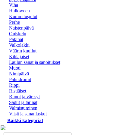
Viha
Halloween
Kummitusjutut
Perhe
Naistenpäivä
Opiskelu
Pakinat
Valkolakki
Väärin kuullut
Kihlajaiset
Laulun sanat ja sanoitukset
Muoti
Nimipäivä
Palindromit
Rippi
Ristiäiset
Runot ja värssyt
Sadut ja tarinat
Valmistuminen
Vitsit ja sananlaskut
Kaikki kategoriat