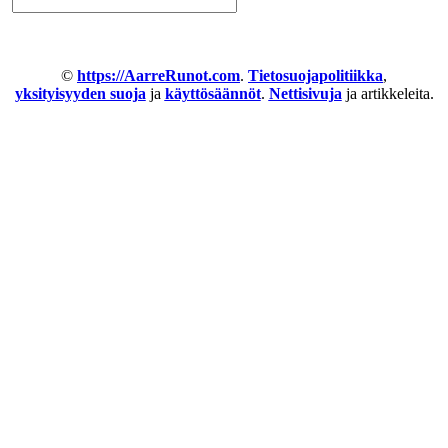
©
https://AarreRunot.com
.
Tietosuojapolitiikka
,
yksityisyyden suoja
ja
käyttösäännöt
.
Nettisivuja
ja artikkeleita.