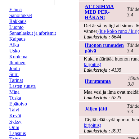
ATT SIMMA
Tähde
Elämä
MED PER-
3.4
Sanoitukset
HÅKAN!
Rakkaus
Det är så nyttigt att simma
Luonto
vänner
(lue koko runo / kirjo
Sananlaskut ja aforismit
Lukukertoja : 6644
Kaipaus
Aika
Huonon runouden
Tähde
Usko
päivä
3.4
Kuolema
Kuka määrittää huonon run
Ihminen
kirjoitus)
Joulu
Lukukertoja : 4135
Suru
Tähde
Tarinat
Hurutamma
3.8
Lasten suusta
Minä
Maa vesi ja ilma ovat meidän
Lukukertoja : 6225
Tuska
Epätoivo
Tähde
Jäljen jätti
Talvi
3.3
Kevät
Täyttä elää sydänpurku, hen
Syksy
kirjoitus)
Onni
Lukukertoja : 3991
Lapsuus